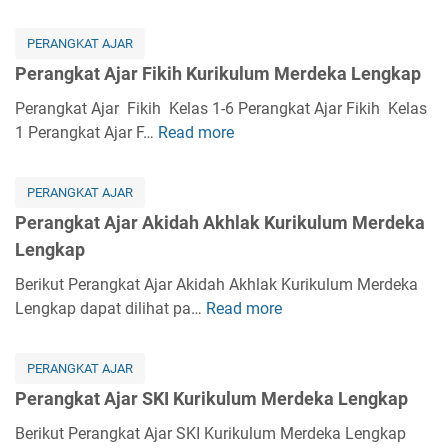
t
e
A
r
PERANGKAT AJAR
j
a
Perangkat Ajar Fikih Kurikulum Merdeka Lengkap
a
n
r
g
Perangkat Ajar Fikih Kelas 1-6 Perangkat Ajar Fikih Kelas
K
k
1 Perangkat Ajar F…
Read more
P
u
a
e
r
t
r
i
PERANGKAT AJAR
A
a
k
Perangkat Ajar Akidah Akhlak Kurikulum Merdeka
j
n
u
Lengkap
a
g
l
r
k
Berikut Perangkat Ajar Akidah Akhlak Kurikulum Merdeka
u
B
a
Lengkap dapat dilihat pa…
Read more
P
m
a
t
e
M
h
A
r
e
a
PERANGKAT AJAR
j
a
r
s
Perangkat Ajar SKI Kurikulum Merdeka Lengkap
a
n
d
a
r
g
Berikut Perangkat Ajar SKI Kurikulum Merdeka Lengkap
e
A
F