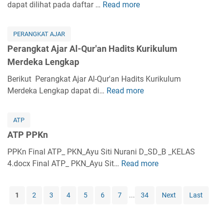
k
dapat dilihat pada daftar …
Read more
k
P
r
i
a
a
e
a
k
t
K
r
b
i
PERANGKAT AJAR
A
e
a
K
h
Perangkat Ajar Al-Qur'an Hadits Kurikulum
j
l
n
u
K
Merdeka Lengkap
a
a
g
r
u
r
s
k
Berikut Perangkat Ajar Al-Qur'an Hadits Kurikulum
i
r
A
1
a
Merdeka Lengkap dapat di…
Read more
k
P
i
k
L
t
u
e
k
i
e
A
l
r
u
d
ATP
n
j
u
a
l
a
g
ATP PPKn
a
m
n
u
h
k
r
M
g
PPKn Final ATP_ PKN_Ayu Siti Nurani D_SD_B _KELAS
m
A
a
S
e
k
4.docx Final ATP_ PKN_Ayu Sit…
M
Read more
A
k
p
K
r
a
e
T
h
I
d
t
r
P
l
K
1
2
3
4
5
6
7
...
34
Next
Last
e
A
d
P
a
u
k
j
e
P
k
r