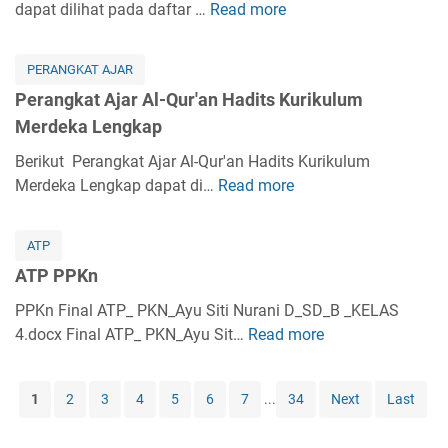
k
dapat dilihat pada daftar …
Read more
k
P
r
i
a
a
e
a
k
t
K
r
b
i
PERANGKAT AJAR
A
e
a
K
h
Perangkat Ajar Al-Qur'an Hadits Kurikulum
j
l
n
u
K
Merdeka Lengkap
a
a
g
r
u
r
s
k
Berikut Perangkat Ajar Al-Qur'an Hadits Kurikulum
i
r
A
1
a
Merdeka Lengkap dapat di…
Read more
k
P
i
k
L
t
u
e
k
i
e
A
l
r
u
d
ATP
n
j
u
a
l
a
g
ATP PPKn
a
m
n
u
h
k
r
M
g
PPKn Final ATP_ PKN_Ayu Siti Nurani D_SD_B _KELAS
m
A
a
S
e
k
4.docx Final ATP_ PKN_Ayu Sit…
M
Read more
A
k
p
K
r
a
e
T
h
I
d
t
r
P
l
K
1
2
3
4
5
6
7
...
34
Next
Last
e
A
d
P
a
u
k
j
e
P
k
r