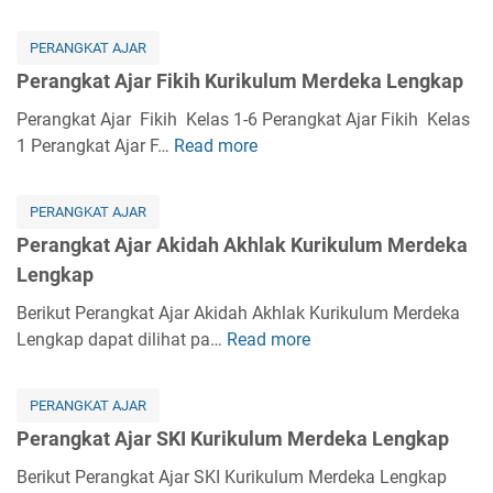
t
e
A
r
PERANGKAT AJAR
j
a
Perangkat Ajar Fikih Kurikulum Merdeka Lengkap
a
n
r
g
Perangkat Ajar Fikih Kelas 1-6 Perangkat Ajar Fikih Kelas
K
k
1 Perangkat Ajar F…
Read more
P
u
a
e
r
t
r
i
PERANGKAT AJAR
A
a
k
Perangkat Ajar Akidah Akhlak Kurikulum Merdeka
j
n
u
Lengkap
a
g
l
r
k
Berikut Perangkat Ajar Akidah Akhlak Kurikulum Merdeka
u
B
a
Lengkap dapat dilihat pa…
Read more
P
m
a
t
e
M
h
A
r
e
a
PERANGKAT AJAR
j
a
r
s
Perangkat Ajar SKI Kurikulum Merdeka Lengkap
a
n
d
a
r
g
Berikut Perangkat Ajar SKI Kurikulum Merdeka Lengkap
e
A
F