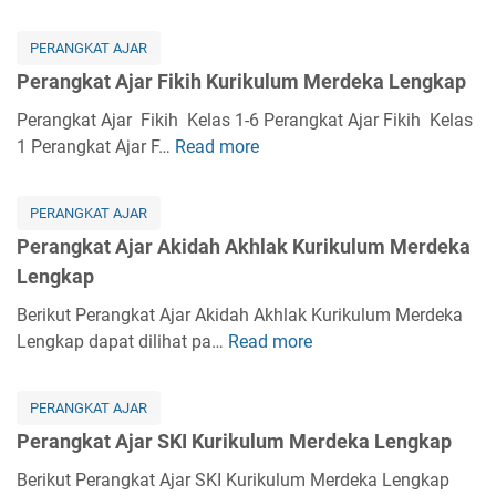
t
e
A
r
PERANGKAT AJAR
j
a
Perangkat Ajar Fikih Kurikulum Merdeka Lengkap
a
n
r
g
Perangkat Ajar Fikih Kelas 1-6 Perangkat Ajar Fikih Kelas
K
k
1 Perangkat Ajar F…
Read more
P
u
a
e
r
t
r
i
PERANGKAT AJAR
A
a
k
Perangkat Ajar Akidah Akhlak Kurikulum Merdeka
j
n
u
Lengkap
a
g
l
r
k
Berikut Perangkat Ajar Akidah Akhlak Kurikulum Merdeka
u
B
a
Lengkap dapat dilihat pa…
Read more
P
m
a
t
e
M
h
A
r
e
a
PERANGKAT AJAR
j
a
r
s
Perangkat Ajar SKI Kurikulum Merdeka Lengkap
a
n
d
a
r
g
Berikut Perangkat Ajar SKI Kurikulum Merdeka Lengkap
e
A
F