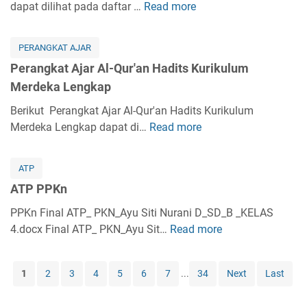
k
dapat dilihat pada daftar …
Read more
k
P
r
i
a
a
e
a
k
t
K
r
b
i
PERANGKAT AJAR
A
e
a
K
h
Perangkat Ajar Al-Qur'an Hadits Kurikulum
j
l
n
u
K
Merdeka Lengkap
a
a
g
r
u
r
s
k
Berikut Perangkat Ajar Al-Qur'an Hadits Kurikulum
i
r
A
1
a
Merdeka Lengkap dapat di…
Read more
k
P
i
k
L
t
u
e
k
i
e
A
l
r
u
d
ATP
n
j
u
a
l
a
g
ATP PPKn
a
m
n
u
h
k
r
M
g
PPKn Final ATP_ PKN_Ayu Siti Nurani D_SD_B _KELAS
m
A
a
S
e
k
4.docx Final ATP_ PKN_Ayu Sit…
M
Read more
A
k
p
K
r
a
e
T
h
I
d
t
r
P
l
K
1
2
3
4
5
6
7
...
34
Next
Last
e
A
d
P
a
u
k
j
e
P
k
r