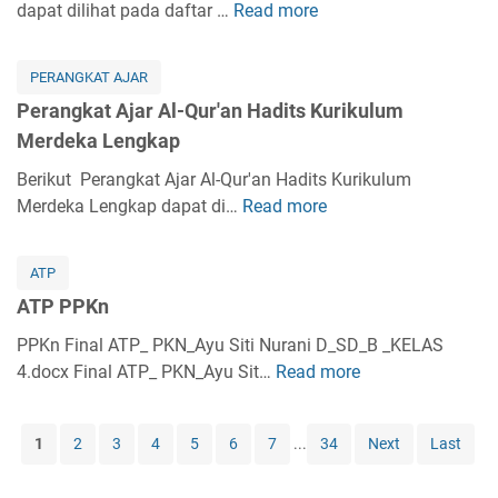
k
dapat dilihat pada daftar …
Read more
k
P
r
i
a
a
e
a
k
t
K
r
b
i
PERANGKAT AJAR
A
e
a
K
h
Perangkat Ajar Al-Qur'an Hadits Kurikulum
j
l
n
u
K
Merdeka Lengkap
a
a
g
r
u
r
s
k
Berikut Perangkat Ajar Al-Qur'an Hadits Kurikulum
i
r
A
1
a
Merdeka Lengkap dapat di…
Read more
k
P
i
k
L
t
u
e
k
i
e
A
l
r
u
d
ATP
n
j
u
a
l
a
g
ATP PPKn
a
m
n
u
h
k
r
M
g
PPKn Final ATP_ PKN_Ayu Siti Nurani D_SD_B _KELAS
m
A
a
S
e
k
4.docx Final ATP_ PKN_Ayu Sit…
M
Read more
A
k
p
K
r
a
e
T
h
I
d
t
r
P
l
K
1
2
3
4
5
6
7
...
34
Next
Last
e
A
d
P
a
u
k
j
e
P
k
r