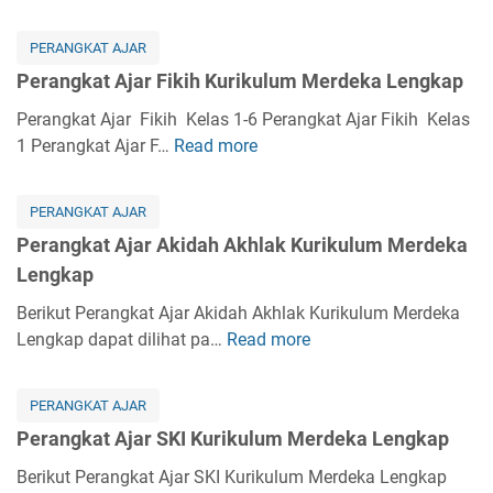
t
e
A
r
PERANGKAT AJAR
j
a
Perangkat Ajar Fikih Kurikulum Merdeka Lengkap
a
n
r
g
Perangkat Ajar Fikih Kelas 1-6 Perangkat Ajar Fikih Kelas
K
k
1 Perangkat Ajar F…
Read more
P
u
a
e
r
t
r
i
PERANGKAT AJAR
A
a
k
Perangkat Ajar Akidah Akhlak Kurikulum Merdeka
j
n
u
Lengkap
a
g
l
r
k
Berikut Perangkat Ajar Akidah Akhlak Kurikulum Merdeka
u
B
a
Lengkap dapat dilihat pa…
Read more
P
m
a
t
e
M
h
A
r
e
a
PERANGKAT AJAR
j
a
r
s
Perangkat Ajar SKI Kurikulum Merdeka Lengkap
a
n
d
a
r
g
Berikut Perangkat Ajar SKI Kurikulum Merdeka Lengkap
e
A
F