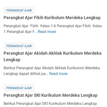
t
e
A
r
PERANGKAT AJAR
j
a
Perangkat Ajar Fikih Kurikulum Merdeka Lengkap
a
n
r
g
Perangkat Ajar Fikih Kelas 1-6 Perangkat Ajar Fikih Kelas
K
k
1 Perangkat Ajar F…
Read more
P
u
a
e
r
t
r
i
PERANGKAT AJAR
A
a
k
Perangkat Ajar Akidah Akhlak Kurikulum Merdeka
j
n
u
Lengkap
a
g
l
r
k
Berikut Perangkat Ajar Akidah Akhlak Kurikulum Merdeka
u
B
a
Lengkap dapat dilihat pa…
Read more
P
m
a
t
e
M
h
A
r
e
a
PERANGKAT AJAR
j
a
r
s
Perangkat Ajar SKI Kurikulum Merdeka Lengkap
a
n
d
a
r
g
Berikut Perangkat Ajar SKI Kurikulum Merdeka Lengkap
e
A
F