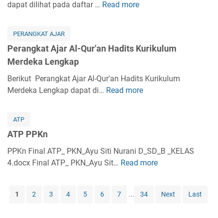
k
dapat dilihat pada daftar …
Read more
k
P
r
i
a
a
e
a
k
t
K
r
b
i
PERANGKAT AJAR
A
e
a
K
h
Perangkat Ajar Al-Qur'an Hadits Kurikulum
j
l
n
u
K
Merdeka Lengkap
a
a
g
r
u
r
s
k
Berikut Perangkat Ajar Al-Qur'an Hadits Kurikulum
i
r
A
1
a
Merdeka Lengkap dapat di…
Read more
k
P
i
k
L
t
u
e
k
i
e
A
l
r
u
d
ATP
n
j
u
a
l
a
g
ATP PPKn
a
m
n
u
h
k
r
M
g
PPKn Final ATP_ PKN_Ayu Siti Nurani D_SD_B _KELAS
m
A
a
S
e
k
4.docx Final ATP_ PKN_Ayu Sit…
M
Read more
A
k
p
K
r
a
e
T
h
I
d
t
r
P
l
K
1
2
3
4
5
6
7
...
34
Next
Last
e
A
d
P
a
u
k
j
e
P
k
r