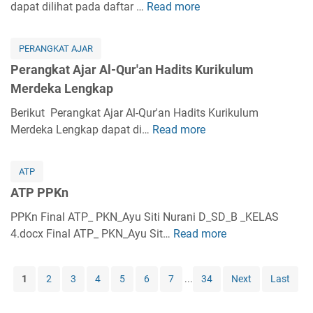
k
dapat dilihat pada daftar …
Read more
k
P
r
i
a
a
e
a
k
t
K
r
b
i
PERANGKAT AJAR
A
e
a
K
h
Perangkat Ajar Al-Qur'an Hadits Kurikulum
j
l
n
u
K
Merdeka Lengkap
a
a
g
r
u
r
s
k
Berikut Perangkat Ajar Al-Qur'an Hadits Kurikulum
i
r
A
1
a
Merdeka Lengkap dapat di…
Read more
k
P
i
k
L
t
u
e
k
i
e
A
l
r
u
d
ATP
n
j
u
a
l
a
g
ATP PPKn
a
m
n
u
h
k
r
M
g
PPKn Final ATP_ PKN_Ayu Siti Nurani D_SD_B _KELAS
m
A
a
S
e
k
4.docx Final ATP_ PKN_Ayu Sit…
M
Read more
A
k
p
K
r
a
e
T
h
I
d
t
r
P
l
K
1
2
3
4
5
6
7
...
34
Next
Last
e
A
d
P
a
u
k
j
e
P
k
r