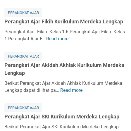
t
e
A
r
PERANGKAT AJAR
j
a
Perangkat Ajar Fikih Kurikulum Merdeka Lengkap
a
n
r
g
Perangkat Ajar Fikih Kelas 1-6 Perangkat Ajar Fikih Kelas
K
k
1 Perangkat Ajar F…
Read more
P
u
a
e
r
t
r
i
PERANGKAT AJAR
A
a
k
Perangkat Ajar Akidah Akhlak Kurikulum Merdeka
j
n
u
Lengkap
a
g
l
r
k
Berikut Perangkat Ajar Akidah Akhlak Kurikulum Merdeka
u
B
a
Lengkap dapat dilihat pa…
Read more
P
m
a
t
e
M
h
A
r
e
a
PERANGKAT AJAR
j
a
r
s
Perangkat Ajar SKI Kurikulum Merdeka Lengkap
a
n
d
a
r
g
Berikut Perangkat Ajar SKI Kurikulum Merdeka Lengkap
e
A
F