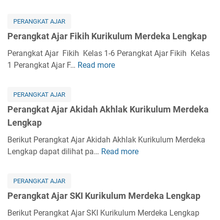
t
e
A
r
PERANGKAT AJAR
j
a
Perangkat Ajar Fikih Kurikulum Merdeka Lengkap
a
n
r
g
Perangkat Ajar Fikih Kelas 1-6 Perangkat Ajar Fikih Kelas
K
k
1 Perangkat Ajar F…
Read more
P
u
a
e
r
t
r
i
PERANGKAT AJAR
A
a
k
Perangkat Ajar Akidah Akhlak Kurikulum Merdeka
j
n
u
Lengkap
a
g
l
r
k
Berikut Perangkat Ajar Akidah Akhlak Kurikulum Merdeka
u
B
a
Lengkap dapat dilihat pa…
Read more
P
m
a
t
e
M
h
A
r
e
a
PERANGKAT AJAR
j
a
r
s
Perangkat Ajar SKI Kurikulum Merdeka Lengkap
a
n
d
a
r
g
Berikut Perangkat Ajar SKI Kurikulum Merdeka Lengkap
e
A
F