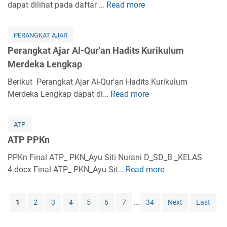
k
dapat dilihat pada daftar …
Read more
k
P
r
i
a
a
e
a
k
t
K
r
b
i
PERANGKAT AJAR
A
e
a
K
h
Perangkat Ajar Al-Qur'an Hadits Kurikulum
j
l
n
u
K
Merdeka Lengkap
a
a
g
r
u
r
s
k
Berikut Perangkat Ajar Al-Qur'an Hadits Kurikulum
i
r
A
1
a
Merdeka Lengkap dapat di…
Read more
k
P
i
k
L
t
u
e
k
i
e
A
l
r
u
d
ATP
n
j
u
a
l
a
g
ATP PPKn
a
m
n
u
h
k
r
M
g
PPKn Final ATP_ PKN_Ayu Siti Nurani D_SD_B _KELAS
m
A
a
S
e
k
4.docx Final ATP_ PKN_Ayu Sit…
M
Read more
A
k
p
K
r
a
e
T
h
I
d
t
r
P
l
K
1
2
3
4
5
6
7
...
34
Next
Last
e
A
d
P
a
u
k
j
e
P
k
r