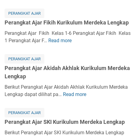
t
e
A
r
PERANGKAT AJAR
j
a
Perangkat Ajar Fikih Kurikulum Merdeka Lengkap
a
n
r
g
Perangkat Ajar Fikih Kelas 1-6 Perangkat Ajar Fikih Kelas
K
k
1 Perangkat Ajar F…
Read more
P
u
a
e
r
t
r
i
PERANGKAT AJAR
A
a
k
Perangkat Ajar Akidah Akhlak Kurikulum Merdeka
j
n
u
Lengkap
a
g
l
r
k
Berikut Perangkat Ajar Akidah Akhlak Kurikulum Merdeka
u
B
a
Lengkap dapat dilihat pa…
Read more
P
m
a
t
e
M
h
A
r
e
a
PERANGKAT AJAR
j
a
r
s
Perangkat Ajar SKI Kurikulum Merdeka Lengkap
a
n
d
a
r
g
Berikut Perangkat Ajar SKI Kurikulum Merdeka Lengkap
e
A
F