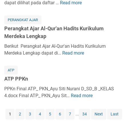
k
dapat dilihat pada daftar …
Read more
k
P
r
i
a
a
e
a
k
t
K
r
b
i
PERANGKAT AJAR
A
e
a
K
h
Perangkat Ajar Al-Qur'an Hadits Kurikulum
j
l
n
u
K
Merdeka Lengkap
a
a
g
r
u
r
s
k
Berikut Perangkat Ajar Al-Qur'an Hadits Kurikulum
i
r
A
1
a
Merdeka Lengkap dapat di…
Read more
k
P
i
k
L
t
u
e
k
i
e
A
l
r
u
d
ATP
n
j
u
a
l
a
g
ATP PPKn
a
m
n
u
h
k
r
M
g
PPKn Final ATP_ PKN_Ayu Siti Nurani D_SD_B _KELAS
m
A
a
S
e
k
4.docx Final ATP_ PKN_Ayu Sit…
M
Read more
A
k
p
K
r
a
e
T
h
I
d
t
r
P
l
K
1
2
3
4
5
6
7
...
34
Next
Last
e
A
d
P
a
u
k
j
e
P
k
r