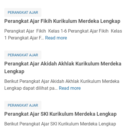
t
e
A
r
PERANGKAT AJAR
j
a
Perangkat Ajar Fikih Kurikulum Merdeka Lengkap
a
n
r
g
Perangkat Ajar Fikih Kelas 1-6 Perangkat Ajar Fikih Kelas
K
k
1 Perangkat Ajar F…
Read more
P
u
a
e
r
t
r
i
PERANGKAT AJAR
A
a
k
Perangkat Ajar Akidah Akhlak Kurikulum Merdeka
j
n
u
Lengkap
a
g
l
r
k
Berikut Perangkat Ajar Akidah Akhlak Kurikulum Merdeka
u
B
a
Lengkap dapat dilihat pa…
Read more
P
m
a
t
e
M
h
A
r
e
a
PERANGKAT AJAR
j
a
r
s
Perangkat Ajar SKI Kurikulum Merdeka Lengkap
a
n
d
a
r
g
Berikut Perangkat Ajar SKI Kurikulum Merdeka Lengkap
e
A
F