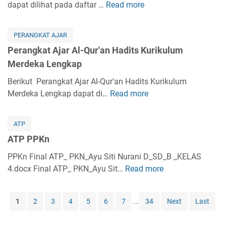
k
dapat dilihat pada daftar …
Read more
k
P
r
i
a
a
e
a
k
t
K
r
b
i
PERANGKAT AJAR
A
e
a
K
h
Perangkat Ajar Al-Qur'an Hadits Kurikulum
j
l
n
u
K
Merdeka Lengkap
a
a
g
r
u
r
s
k
Berikut Perangkat Ajar Al-Qur'an Hadits Kurikulum
i
r
A
1
a
Merdeka Lengkap dapat di…
Read more
k
P
i
k
L
t
u
e
k
i
e
A
l
r
u
d
ATP
n
j
u
a
l
a
g
ATP PPKn
a
m
n
u
h
k
r
M
g
PPKn Final ATP_ PKN_Ayu Siti Nurani D_SD_B _KELAS
m
A
a
S
e
k
4.docx Final ATP_ PKN_Ayu Sit…
M
Read more
A
k
p
K
r
a
e
T
h
I
d
t
r
P
l
K
1
2
3
4
5
6
7
...
34
Next
Last
e
A
d
P
a
u
k
j
e
P
k
r