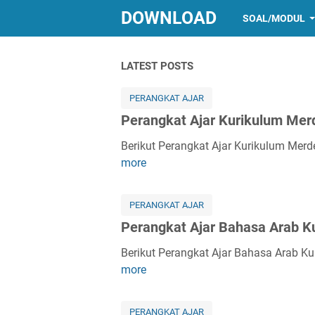
DOWNLOAD
SOAL/MODUL
LATEST POSTS
PERANGKAT AJAR
Perangkat Ajar Kurikulum Mer
Berikut Perangkat Ajar Kurikulum Mer
P
more
e
r
a
PERANGKAT AJAR
n
Perangkat Ajar Bahasa Arab 
g
k
Berikut Perangkat Ajar Bahasa Arab K
P
a
more
e
t
r
A
a
PERANGKAT AJAR