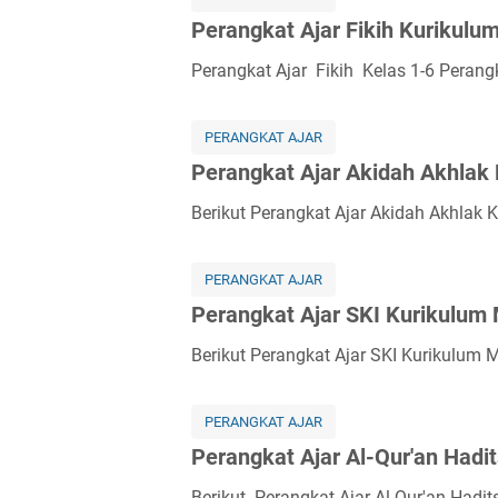
j
n
Perangkat Ajar Fikih Kurikul
a
g
r
k
Perangkat Ajar Fikih Kelas 1-6 Perangk
K
a
u
t
r
PERANGKAT AJAR
A
i
Perangkat Ajar Akidah Akhlak
j
k
a
Berikut Perangkat Ajar Akidah Akhlak
u
r
l
B
u
a
PERANGKAT AJAR
m
h
Perangkat Ajar SKI Kurikulum
M
a
e
Berikut Perangkat Ajar SKI Kurikulum 
s
r
a
d
A
PERANGKAT AJAR
e
r
Perangkat Ajar Al-Qur'an Had
k
a
a
b
Berikut Perangkat Ajar Al-Qur'an Had