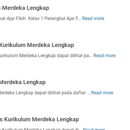
um Merdeka Lengkap
at Ajar Fikih Kelas 1 Perangkat Ajar F…
Read more
P
e
r
a
 Kurikulum Merdeka Lengkap
n
g
 Kurikulum Merdeka Lengkap dapat dilihat pa…
Read more
P
k
e
a
r
t
a
 Merdeka Lengkap
A
n
j
g
Merdeka Lengkap dapat dilihat pada daftar …
Read more
P
a
k
e
r
a
r
F
t
a
i
its Kurikulum Merdeka Lengkap
A
n
k
j
g
its Kurikulum Merdeka Lengkap dapat di…
Read more