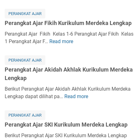
t
e
A
r
PERANGKAT AJAR
j
a
Perangkat Ajar Fikih Kurikulum Merdeka Lengkap
a
n
r
g
Perangkat Ajar Fikih Kelas 1-6 Perangkat Ajar Fikih Kelas
K
k
1 Perangkat Ajar F…
Read more
P
u
a
e
r
t
r
i
PERANGKAT AJAR
A
a
k
Perangkat Ajar Akidah Akhlak Kurikulum Merdeka
j
n
u
Lengkap
a
g
l
r
k
Berikut Perangkat Ajar Akidah Akhlak Kurikulum Merdeka
u
B
a
Lengkap dapat dilihat pa…
Read more
P
m
a
t
e
M
h
A
r
e
a
PERANGKAT AJAR
j
a
r
s
Perangkat Ajar SKI Kurikulum Merdeka Lengkap
a
n
d
a
r
g
Berikut Perangkat Ajar SKI Kurikulum Merdeka Lengkap
e
A
F