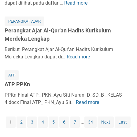
k
dapat dilihat pada daftar …
Read more
k
P
r
i
a
a
e
a
k
t
K
r
b
i
PERANGKAT AJAR
A
e
a
K
h
Perangkat Ajar Al-Qur'an Hadits Kurikulum
j
l
n
u
K
Merdeka Lengkap
a
a
g
r
u
r
s
k
Berikut Perangkat Ajar Al-Qur'an Hadits Kurikulum
i
r
A
1
a
Merdeka Lengkap dapat di…
Read more
k
P
i
k
L
t
u
e
k
i
e
A
l
r
u
d
ATP
n
j
u
a
l
a
g
ATP PPKn
a
m
n
u
h
k
r
M
g
PPKn Final ATP_ PKN_Ayu Siti Nurani D_SD_B _KELAS
m
A
a
S
e
k
4.docx Final ATP_ PKN_Ayu Sit…
M
Read more
A
k
p
K
r
a
e
T
h
I
d
t
r
P
l
K
1
2
3
4
5
6
7
...
34
Next
Last
e
A
d
P
a
u
k
j
e
P
k
r