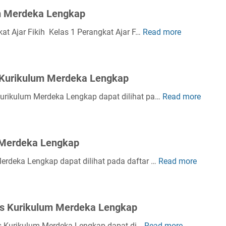
um Merdeka Lengkap
at Ajar Fikih Kelas 1 Perangkat Ajar F…
Read more
P
e
r
a
 Kurikulum Merdeka Lengkap
n
g
 Kurikulum Merdeka Lengkap dapat dilihat pa…
Read more
P
k
e
a
r
t
a
 Merdeka Lengkap
A
n
j
g
Merdeka Lengkap dapat dilihat pada daftar …
Read more
P
a
k
e
r
a
r
F
t
a
i
its Kurikulum Merdeka Lengkap
A
n
k
j
g
its Kurikulum Merdeka Lengkap dapat di…
Read more