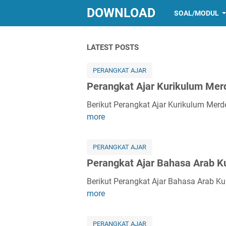
DOWNLOAD
SOAL/MODUL
LATEST POSTS
PERANGKAT AJAR
Perangkat Ajar Kurikulum Mer
Berikut Perangkat Ajar Kurikulum Mer
P
more
e
r
a
PERANGKAT AJAR
n
Perangkat Ajar Bahasa Arab 
g
k
Berikut Perangkat Ajar Bahasa Arab K
P
a
more
e
t
r
A
a
PERANGKAT AJAR