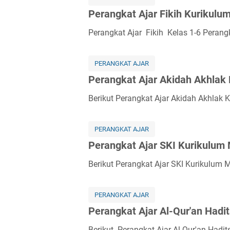
j
n
Perangkat Ajar Fikih Kurikul
a
g
r
k
Perangkat Ajar Fikih Kelas 1-6 Perangk
K
a
u
t
r
PERANGKAT AJAR
A
i
Perangkat Ajar Akidah Akhlak
j
k
a
Berikut Perangkat Ajar Akidah Akhlak
u
r
l
B
u
a
PERANGKAT AJAR
m
h
Perangkat Ajar SKI Kurikulum
M
a
e
Berikut Perangkat Ajar SKI Kurikulum 
s
r
a
d
A
PERANGKAT AJAR
e
r
Perangkat Ajar Al-Qur'an Had
k
a
a
b
Berikut Perangkat Ajar Al-Qur'an Had