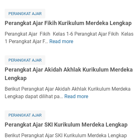
t
e
A
r
PERANGKAT AJAR
j
a
Perangkat Ajar Fikih Kurikulum Merdeka Lengkap
a
n
r
g
Perangkat Ajar Fikih Kelas 1-6 Perangkat Ajar Fikih Kelas
K
k
1 Perangkat Ajar F…
Read more
P
u
a
e
r
t
r
i
PERANGKAT AJAR
A
a
k
Perangkat Ajar Akidah Akhlak Kurikulum Merdeka
j
n
u
Lengkap
a
g
l
r
k
Berikut Perangkat Ajar Akidah Akhlak Kurikulum Merdeka
u
B
a
Lengkap dapat dilihat pa…
Read more
P
m
a
t
e
M
h
A
r
e
a
PERANGKAT AJAR
j
a
r
s
Perangkat Ajar SKI Kurikulum Merdeka Lengkap
a
n
d
a
r
g
Berikut Perangkat Ajar SKI Kurikulum Merdeka Lengkap
e
A
F