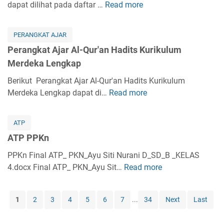
k
dapat dilihat pada daftar …
Read more
k
P
r
i
a
a
e
a
k
t
K
r
b
i
PERANGKAT AJAR
A
e
a
K
h
Perangkat Ajar Al-Qur'an Hadits Kurikulum
j
l
n
u
K
Merdeka Lengkap
a
a
g
r
u
r
s
k
Berikut Perangkat Ajar Al-Qur'an Hadits Kurikulum
i
r
A
1
a
Merdeka Lengkap dapat di…
Read more
k
P
i
k
L
t
u
e
k
i
e
A
l
r
u
d
ATP
n
j
u
a
l
a
g
ATP PPKn
a
m
n
u
h
k
r
M
g
PPKn Final ATP_ PKN_Ayu Siti Nurani D_SD_B _KELAS
m
A
a
S
e
k
4.docx Final ATP_ PKN_Ayu Sit…
M
Read more
A
k
p
K
r
a
e
T
h
I
d
t
r
P
l
K
1
2
3
4
5
6
7
...
34
Next
Last
e
A
d
P
a
u
k
j
e
P
k
r