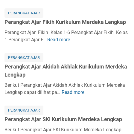
t
e
A
r
PERANGKAT AJAR
j
a
Perangkat Ajar Fikih Kurikulum Merdeka Lengkap
a
n
r
g
Perangkat Ajar Fikih Kelas 1-6 Perangkat Ajar Fikih Kelas
K
k
1 Perangkat Ajar F…
Read more
P
u
a
e
r
t
r
i
PERANGKAT AJAR
A
a
k
Perangkat Ajar Akidah Akhlak Kurikulum Merdeka
j
n
u
Lengkap
a
g
l
r
k
Berikut Perangkat Ajar Akidah Akhlak Kurikulum Merdeka
u
B
a
Lengkap dapat dilihat pa…
Read more
P
m
a
t
e
M
h
A
r
e
a
PERANGKAT AJAR
j
a
r
s
Perangkat Ajar SKI Kurikulum Merdeka Lengkap
a
n
d
a
r
g
Berikut Perangkat Ajar SKI Kurikulum Merdeka Lengkap
e
A
F