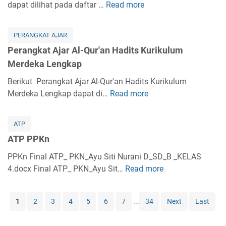
k
dapat dilihat pada daftar …
Read more
k
P
r
i
a
a
e
a
k
t
K
r
b
i
PERANGKAT AJAR
A
e
a
K
h
Perangkat Ajar Al-Qur'an Hadits Kurikulum
j
l
n
u
K
Merdeka Lengkap
a
a
g
r
u
r
s
k
Berikut Perangkat Ajar Al-Qur'an Hadits Kurikulum
i
r
A
1
a
Merdeka Lengkap dapat di…
Read more
k
P
i
k
L
t
u
e
k
i
e
A
l
r
u
d
ATP
n
j
u
a
l
a
g
ATP PPKn
a
m
n
u
h
k
r
M
g
PPKn Final ATP_ PKN_Ayu Siti Nurani D_SD_B _KELAS
m
A
a
S
e
k
4.docx Final ATP_ PKN_Ayu Sit…
M
Read more
A
k
p
K
r
a
e
T
h
I
d
t
r
P
l
K
1
2
3
4
5
6
7
...
34
Next
Last
e
A
d
P
a
u
k
j
e
P
k
r