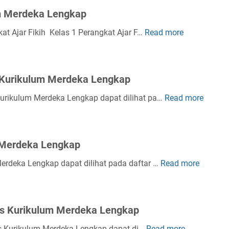
um Merdeka Lengkap
at Ajar Fikih Kelas 1 Perangkat Ajar F…
Read more
P
e
r
a
 Kurikulum Merdeka Lengkap
n
g
 Kurikulum Merdeka Lengkap dapat dilihat pa…
Read more
P
k
e
a
r
t
a
 Merdeka Lengkap
A
n
j
g
Merdeka Lengkap dapat dilihat pada daftar …
Read more
P
a
k
e
r
a
r
F
t
a
i
its Kurikulum Merdeka Lengkap
A
n
k
j
g
its Kurikulum Merdeka Lengkap dapat di…
Read more