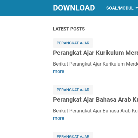
DOWNLOAD
SOAL/MODUL
LATEST POSTS
PERANGKAT AJAR
Perangkat Ajar Kurikulum Mer
Berikut Perangkat Ajar Kurikulum Mer
P
more
e
r
a
PERANGKAT AJAR
n
Perangkat Ajar Bahasa Arab 
g
k
Berikut Perangkat Ajar Bahasa Arab K
P
a
more
e
t
r
A
a
PERANGKAT AJAR