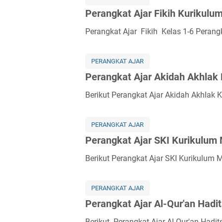
j
n
Perangkat Ajar Fikih Kurikul
a
g
r
k
Perangkat Ajar Fikih Kelas 1-6 Perangk
K
a
u
t
r
PERANGKAT AJAR
A
i
Perangkat Ajar Akidah Akhlak
j
k
a
Berikut Perangkat Ajar Akidah Akhlak
u
r
l
B
u
a
PERANGKAT AJAR
m
h
Perangkat Ajar SKI Kurikulum
M
a
e
Berikut Perangkat Ajar SKI Kurikulum 
s
r
a
d
A
PERANGKAT AJAR
e
r
Perangkat Ajar Al-Qur'an Had
k
a
a
b
Berikut Perangkat Ajar Al-Qur'an Had